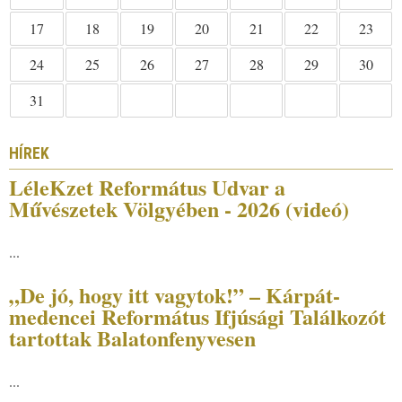
18
19
20
21
22
23
17
25
26
27
28
29
30
24
31
HÍREK
LéleKzet Református Udvar a
Művészetek Völgyében - 2026 (videó)
...
„De jó, hogy itt vagytok!” – Kárpát-
medencei Református Ifjúsági Találkozót
tartottak Balatonfenyvesen
...