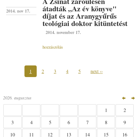
A Zsinat záróülésén
átadták „Az év könyve"
2014. nov 17.
díjat és az Aranygyűrűs
teológiai doktor kitüntetést
2014. november 17.
hozzászólás
1
2
3
4
5
next ››
2026. augusztus
1
2
4
5
6
7
8
9
3
11
12
13
14
15
16
10