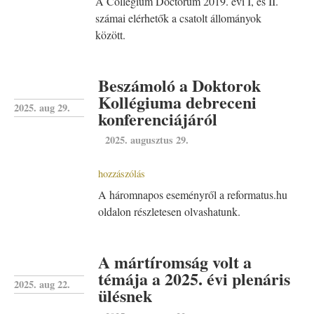
A Collegium Doctorum 2019. évi I, és II.
számai elérhetők a csatolt állományok
között.
Beszámoló a Doktorok
Kollégiuma debreceni
2025. aug 29.
konferenciájáról
2025. augusztus 29.
hozzászólás
A háromnapos eseményről a reformatus.hu
oldalon részletesen olvashatunk.
A mártíromság volt a
témája a 2025. évi plenáris
2025. aug 22.
ülésnek