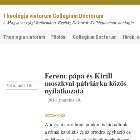
Theologia viatorum Collegium Doctorum
A Magyarországi Református Egyház Doktorok Kollégiumának honlapja
Theologia viatorum
Főoldal
Collegium Doctorum
Hírek, a
Ferenc pápa és Kirill
moszkvai pátriárka közös
2016. már 10.
nyilatkozata
2016. március 10.
hozzászólás
Ahogyan arról honlapunkon is hírt adtunk,
a római katolikus és az ortodox egyházfő ez
év február 12. napján történelmi jelentőségű