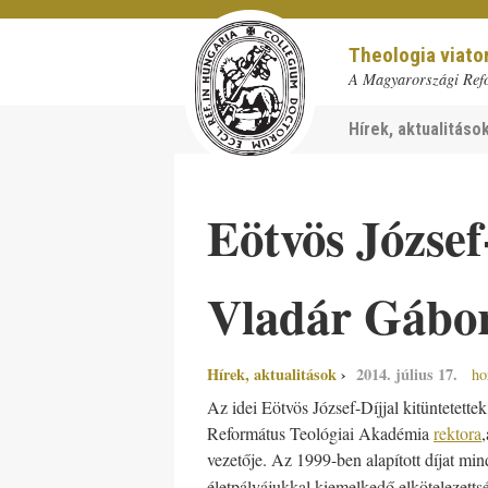
Theologia viat
A Magyarországi Ref
Hírek, aktualitáso
Eötvös József
Vladár Gábo
Hírek, aktualitások
2014. július 17.
ho
Az idei Eötvös József-Díjjal kitüntetette
Református Teológiai Akadémia
rektora
vezetője. Az 1999-ben alapított díjat mi
életpályájukkal kiemelkedő elkötelezettsé