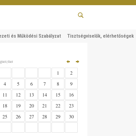
ezeti és Működési Szabályzat
Tisztségviselők, elérhetőségek
gusztus
1
2
6
4
5
7
8
9
13
11
12
14
15
16
20
18
19
21
22
23
27
25
26
28
29
30