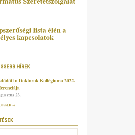
rmátus Szeretetszolgálat
szerűségi lista élén a
élyes kapcsolatok
ISSEBB HÍREK
dődött a Doktorok Kollégiuma 2022.
ferenciája
ugusztus 23.
CIKKEK
TÉSEK