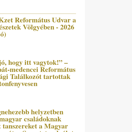
Kzet Református Udvar a
szetek Völgyében - 2026
eó)
ó, hogy itt vagytok!” –
át-medencei Református
ági Találkozót tartottak
tonfenyvesen
gnehezebb helyzetben
 magyar családoknak
t tanszereket a Magyar