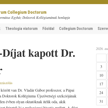
orum Collegium Doctorum
ormátus Egyház Doktorok Kollégiumának honlapja
k
Theologia viatorum
Főoldal
Collegium Doctorum
Szerv
-Díjat kapott Dr.
2026. au
r
3
10
zzászólás
17
k között van Dr. Vladár Gábor professzor, a Pápai
24
,a Doktorok Kollégiuma Újszövetségi szekciójának
31
nden évben olyan oktatóknak ítélik oda, akik
get fejeztek ki a pedagógusi hivatás mellett.
A díjat