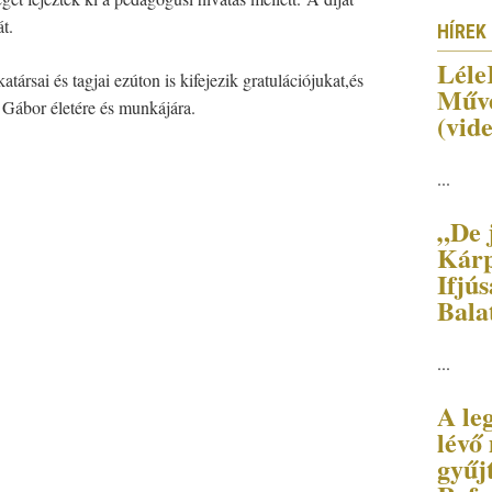
t.
HÍREK
Léle
sai és tagjai ezúton is kifejezik gratulációjukat,és
Művé
r Gábor életére és munkájára.
(vid
...
„De j
Kárp
Ifjús
Bala
...
A le
lévő
gyűj