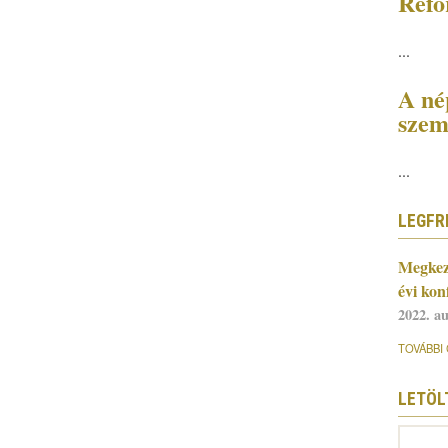
Refo
...
A nép
szem
...
LEGFR
Megkez
évi kon
2022. a
TOVÁBBI 
LETÖL