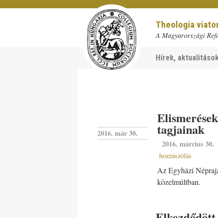
Theologia viat
A Magyarországi Ref
Hírek, aktualitáso
Elismerések
tagjainak
2016. már 30.
2016. március 30.
hozzászólás
Az Egyházi Néprajzi
közelmúltban.
Elkezdődött