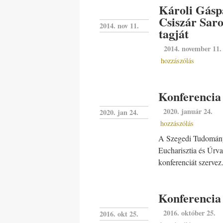
Károli Gáspá
Csiszár Saro
2014. nov 11.
tagját
2014. november 11.
hozzászólás
Konferencia 
2020. január 24.
2020. jan 24.
hozzászólás
A Szegedi Tudománye
Eucharisztia és Úrva
konferenciát szervez
Konferencia
2016. október 25.
2016. okt 25.