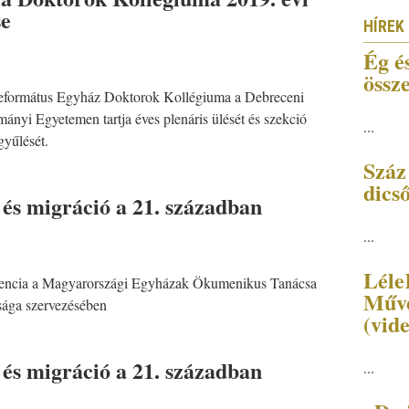
se
HÍREK
.
Ég é
össz
formátus Egyház Doktorok Kollégiuma a Debreceni
ányi Egyetemen tartja éves plenáris ülését és szekció
...
gyűlését.
Száz
dics
 és migráció a 21. században
...
Léle
encia a Magyarországi Egyházak Ökumenikus Tanácsa
Művé
tsága szervezésében
(vid
 és migráció a 21. században
...