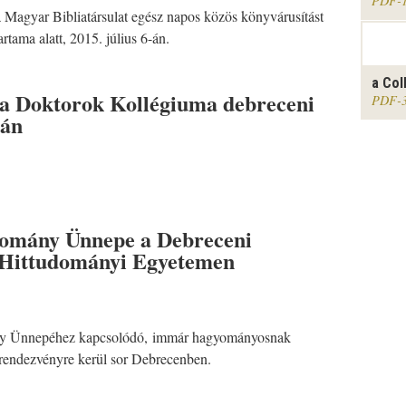
PDF
 Magyar Bibliatársulat egész napos közös könyvárusítást
artama alatt, 2015. július 6-án.
a Col
a Doktorok Kollégiuma debreceni
PDF
ján
.
omány Ünnepe a Debreceni
 Hittudományi Egyetemen
 Ünnepéhez kapcsolódó, immár hagyományosnak
rendezvényre kerül sor Debrecenben.