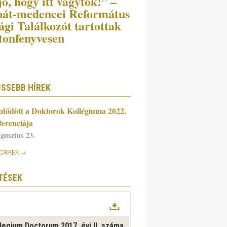
ó, hogy itt vagytok!” –
át-medencei Református
ági Találkozót tartottak
tonfenyvesen
ISSEBB HÍREK
dődött a Doktorok Kollégiuma 2022.
ferenciája
ugusztus 23.
CIKKEK
TÉSEK
legium Doctorum 2017. évi II. száma