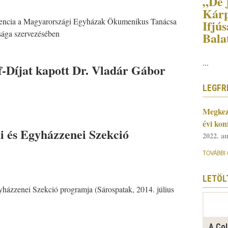
„De j
Kárp
encia a Magyarországi Egyházak Ökumenikus Tanácsa
Ifjús
tsága szervezésében
Bala
...
f-Díjat kapott Dr. Vladár Gábor
LEGFR
Megkez
évi kon
 és Egyházzenei Szekció
2022. a
TOVÁBBI 
LETÖL
házzenei Szekció programja (Sárospatak, 2014. július
A Col