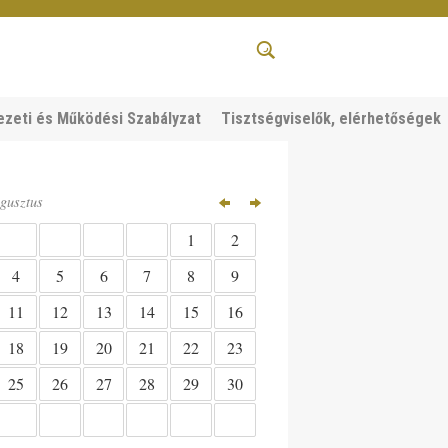
ezeti és Működési Szabályzat
Tisztségviselők, elérhetőségek
gusztus
1
2
6
4
5
7
8
9
13
11
12
14
15
16
20
18
19
21
22
23
27
25
26
28
29
30