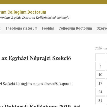
orum Collegium Doctorum
ormátus Egyház Doktorok Kollégiumának honlapja
k
Theologia viatorum
Főoldal
Collegium Doctorum
Szerv
2026. au
 az Egyházi Néprajzi Szekció
3
10
17
 Szekció két tagja is rangos elismerést kapott a
24
31
 a Doktorok Kollégiuma 2019. évi