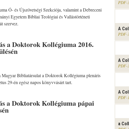
PDF
ma Ó- és Újszövetségi Szekciója, valamint a Debreceni
nyi Egyetem Bibliai Teológiai és Vallástörténeti
át szervez.
A Col
PDF
ás a Doktorok Kollégiuma 2016.
 ülésén
.
A Col
PDF
 Magyar Bibliatársulat a Doktorok Kollégiuma plenáris
ztus 29-én egész napos könyvvásárt tart.
A Col
PDF
ás a Doktorok Kollégiuma pápai
sén
a Col