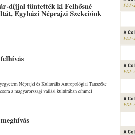
r-díjjal tüntették ki Felhősné
PDF
ltát, Egyházi Néprajzi Szekciónk
A Col
PDF
felhívás
A Col
PDF
gyetem Néprajzi és Kulturális Antropológiai Tanszéke
csora a magyarországi vallási kultúrában címmel
.
A Col
PDF
 meghívás
A Col