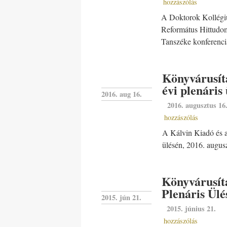
hozzászólás
A Doktorok Kollégiu
Református Hittudomá
Tanszéke konferenci
Könyvárusít
évi plenáris
2016. aug 16.
2016. augusztus 16
hozzászólás
A Kálvin Kiadó és a
ülésén, 2016. augus
Könyvárusít
Plenáris Ülé
2015. jún 21.
2015. június 21.
hozzászólás