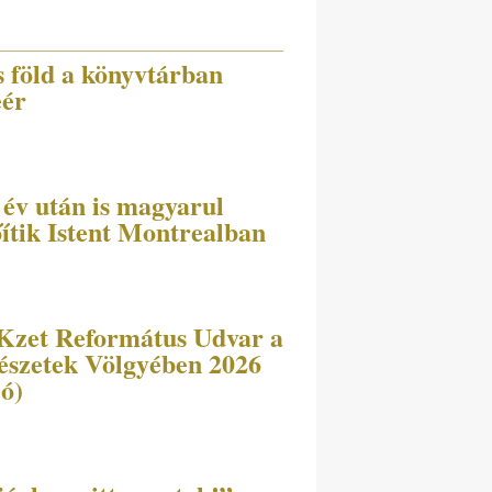
s föld a könyvtárban
eér
 év után is magyarul
őítik Istent Montrealban
Kzet Református Udvar a
szetek Völgyében 2026
eó)